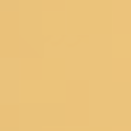
Lehengas
Bridal Lehengas
Reception Lehengas
Haldi Lehengas
Bridesmaid Lehengas
Mehendi Lehengas
Semi Stitched
Readymade
Georgette Lehengas
Net Lehengas
Silk Lehengas
Velvet Lehengas
Pink Lehengas
Green Lehengas
Blue Lehengas
Yellow Lehengas
Under 10000
Gowns
Partywear Gowns
Bridesmaid Gowns
Evening Gowns
Blouses